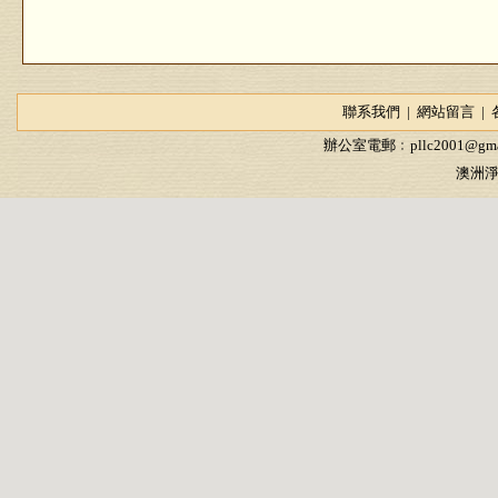
聯系我們
|
網站留言
|
辦公室電郵﹕
pllc2001@gma
澳洲淨