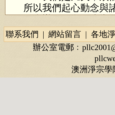
所以我們起心動念與
怎麼辦？像我們這樣
們，我們只要與經教
聯系我們
|
網站留言
|
各地
淨土教當中，實在講
辦公室電郵﹕
pllc2001
可靠，而且還快速，
pllcw
應。念念不起別的念
澳洲淨宗學院
念頭很健康；除了阿
念，這是修行的好方
真正令九法界眾生平
經上所說，「發菩提