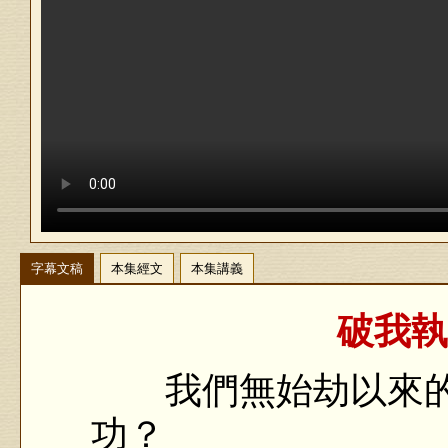
字幕文稿
本集經文
本集講義
破我執
我們無始劫以來的
功？