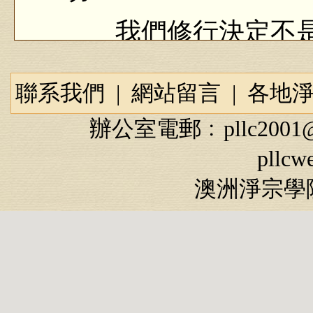
我們修行決定不是
生世世修行，不止一
劫，無量個三大阿僧
聯系我們
|
網站留言
|
各地
子，要覺悟！
辦公室電郵﹕
pllc2001
pllcw
就是有我執。
澳洲淨宗學院
誰修行？我修行！
功」，處處都有我，
三百拜，我一天拜三
修，好像我執還少、