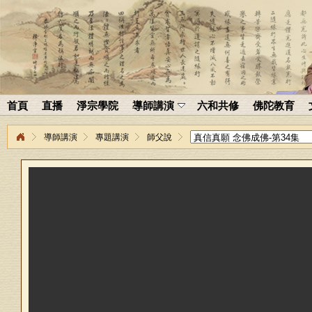
首頁
直播
淨宗學院
導師講演
六和共修
佛陀教育
導師講演
專題講演
師父說