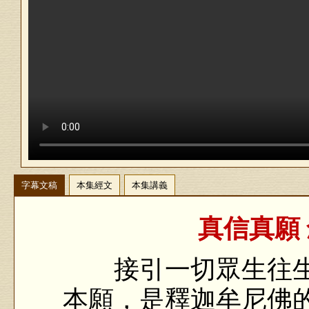
字幕文稿
本集經文
本集講義
真信真願 
接引一切眾生往生
本願，是釋迦牟尼佛