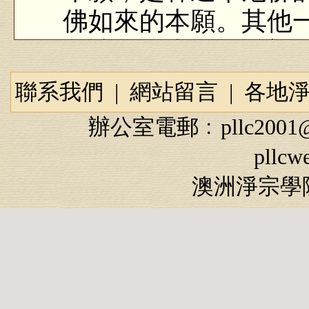
佛如來的本願。其他
為諸佛的本願是希望
有念佛往生才是一生
聯系我們
|
網站留言
|
各地
阿彌陀經疏鈔演義（第2
辦公室電郵﹕
pllc2001
pllcw
澳洲淨宗學院
可見得阿彌陀佛的
以度脫六道眾生為主
些願望統統兌現了，
當、快速，只要你能