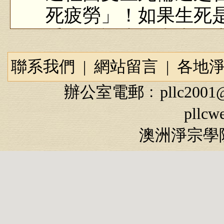
死疲勞」！如果生死
乎。所謂生死事大，
斷，這個事情麻煩。
聯系我們
|
網站留言
|
各地
我們今天在這一生當
辦公室電郵﹕
pllc2001
的解決，我們往後無
pllcw
死是苦海，這是我們
澳洲淨宗學院
佛說阿彌陀經（第13
一切眾生無始劫以