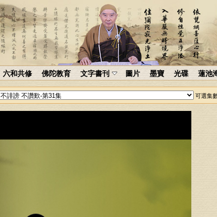
六和共修
佛陀教育
文字書刊
圖片
墨寶
光碟
蓮池
可選集