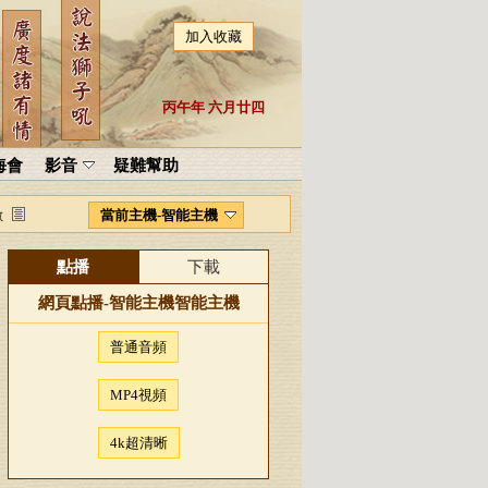
加入收藏
丙午年 六月廿四
海會
影音
疑難幫助
當前主機-智能主機
數
點播
下載
網頁點播-
智能主機
智能主機
普通音頻
MP4視頻
4k超清晰