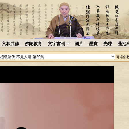
六和共修
佛陀教育
文字書刊
圖片
墨寶
光碟
蓮池
可選集