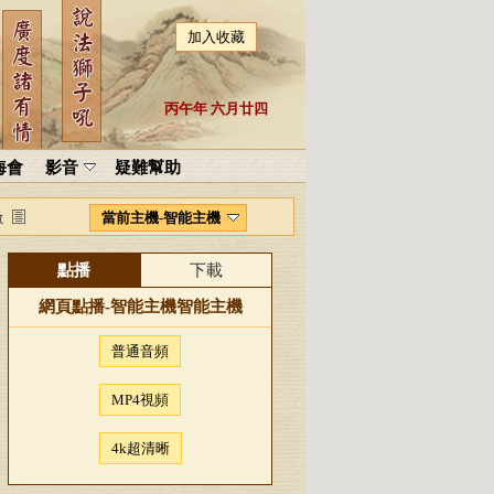
加入收藏
丙午年 六月廿四
海會
影音
疑難幫助
當前主機-智能主機
數
點播
下載
網頁點播-
智能主機
智能主機
普通音頻
MP4視頻
4k超清晰