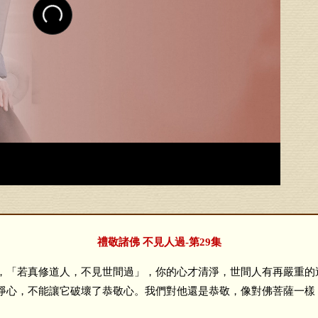
禮敬諸佛 不見人過-第29集
「若真修道人，不見世間過」，你的心才清淨，世間人有再嚴重的
淨心，不能讓它破壞了恭敬心。我們對他還是恭敬，像對佛菩薩一樣