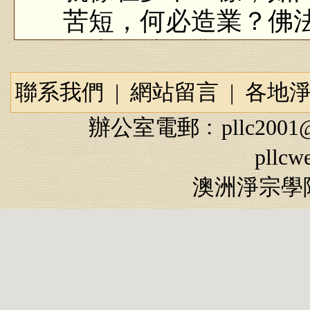
苦短，何必造業？佛
不去，唯有業隨身」
不去？你真正想通了
聯系我們
|
網站留言
|
各地
決定不做損人利己之
辦公室電郵﹕
pllc2001
大乘無量壽經（第66集）
pllcw
澳洲淨宗學院
「生死事大，無常
清楚，這個人真正覺
夫當然得力。我們今