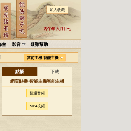
加入收藏
丙午年 六月廿七
海會
影音
疑難幫助
當前主機-智能主機
點播
下載
網頁點播-
智能主機
智能主機
普通音頻
MP4視頻