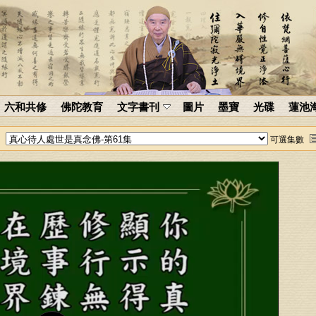
六和共修
佛陀教育
文字書刊
圖片
墨寶
光碟
蓮池
可選集數