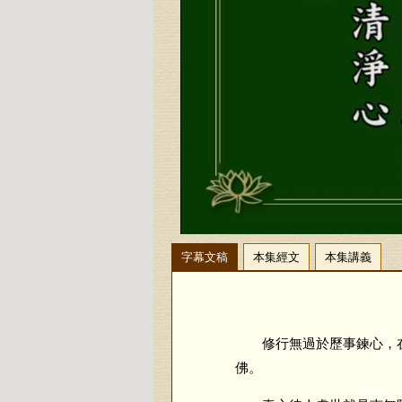
字幕文稿
本集經文
本集講義
修行無過於歷事鍊心，在
佛。