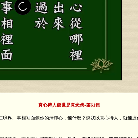
真心待人處世是真念佛-第61集
境界、事相裡面鍊你的清淨心，鍊什麼？鍊我以真心待人，就鍊這