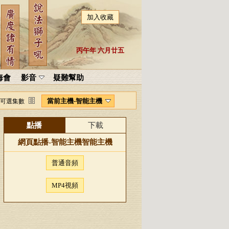
加入收藏
丙午年 六月廿五
海會
影音
疑難幫助
當前主機-智能主機
可選集數
點播
下載
網頁點播-
智能主機
智能主機
普通音頻
MP4視頻