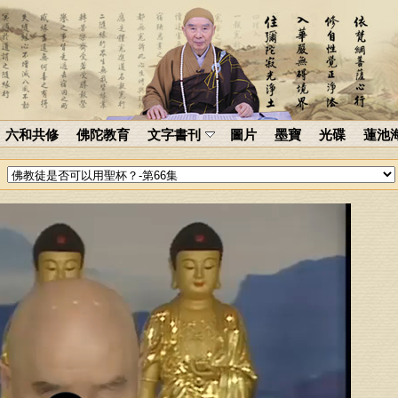
六和共修
佛陀教育
文字書刊
圖片
墨寶
光碟
蓮池