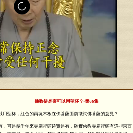
佛教徒是否可以用聖杯？-第66集
用聖杯，紅色的兩塊木板在佛菩薩面前徵詢佛菩薩的意見？
，可是幾千年來寺廟裡頭確實是有，確實佛教寺廟裡頭有這些東西