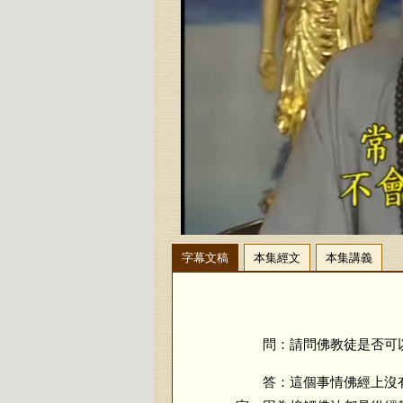
字幕文稿
本集經文
本集講義
問：請問佛教徒是否可以
答：這個事情佛經上沒有