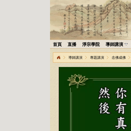
首頁
直播
淨宗學院
導師講演
導師講演
專題講演
念佛成佛