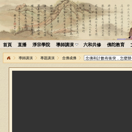
首頁
直播
淨宗學院
導師講演
六和共修
佛陀教育
導師講演
專題講演
念佛成佛