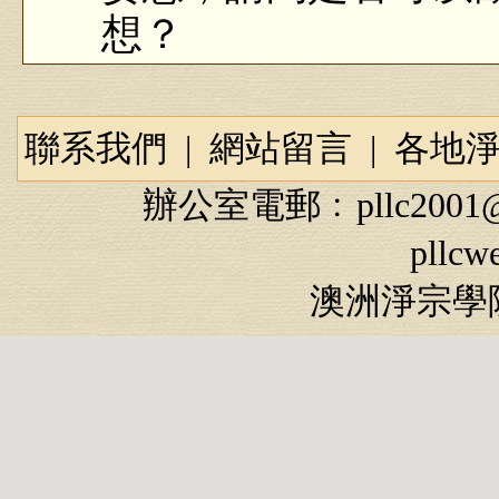
想？
答：這是對的，初
修，這個問題都常常
聯系我們
|
網站留言
|
各地
明裡，雜念太多，你
辦公室電郵﹕
pllc2001
人的障礙。所以祖師
pllcw
的時候你觀想，心裡
澳洲淨宗學院
想著六字名號、四字
想阿彌陀佛四個字；
南無阿彌陀佛六個字
生供養一尊佛像，到