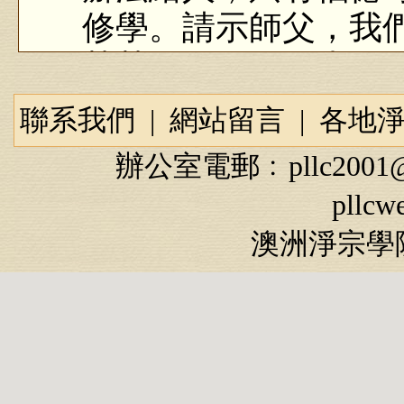
修學。請示師父，我
某某』，那個眾生是
答：你修行有功德
聯系我們
|
網站留言
|
各地
樣，我有福報，我有
辦公室電郵﹕
pllc2001
享，可以贈送給你，
pllcw
福德。我在社會上有
澳洲淨宗學院
牟尼佛捨棄王位，福
朗國王，他做了半年
他的叔父，這就是福
「功德」是什麼？功