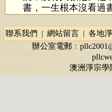
書，一生根本沒看過
一點障礙都沒有，這
相。
聯系我們
|
網站留言
|
各地
我們得相信，不是
辦公室電郵﹕
pllc2001
得很清楚，《華嚴經
pllcw
來智慧德相」。德是
澳洲淨宗學院
才藝、技術，他什麼
的，智慧圓滿，德能
怎樣開發我們自性