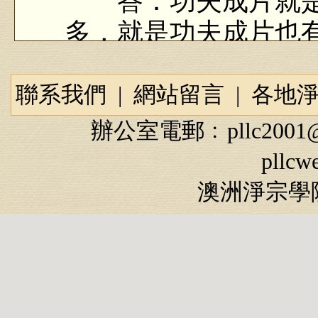
答：功夫成片就是
多，就是功夫成片也
能得到這個念佛三昧
念佛高等的三昧，而
聯系我們
|
網站留言
|
各地
昧，一般人在一生中
辦公室電郵﹕
pllc2001
生最低的凡聖同居土
pllcw
斷了，生方便有餘土
澳洲淨宗學院
明、證一分法身，生
如何才能得到三昧
法非常好，他老人家