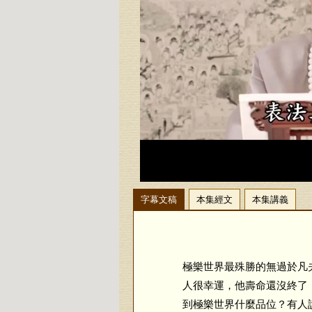
字幕文稿
本集經文
本集講義
極樂世界最殊勝的無過於凡
人很幸運，他壽命還沒終了
到極樂世界什麼品位？有人