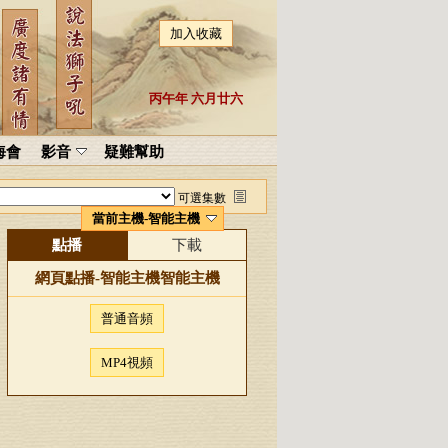
加入收藏
丙午年 六月廿六
海會
影音
疑難幫助
可選集數
當前主機-智能主機
點播
下載
網頁點播-
智能主機
智能主機
普通音頻
MP4視頻