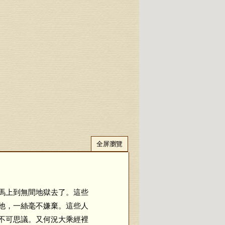
全屏瀏覽
馬上到無間地獄去了。這些
他，一絲毫不嫌棄。這些人
不可思議。又何況大乘經裡