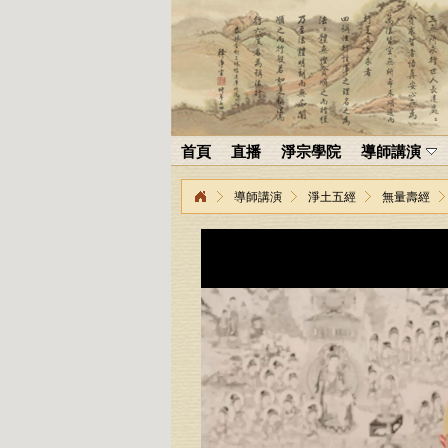
首頁
直播
淨宗學院
導師講演
導師講演
淨土五經
無量壽經