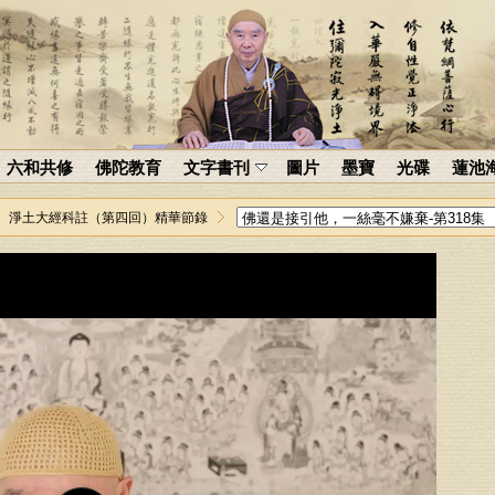
六和共修
佛陀教育
文字書刊
圖片
墨寶
光碟
蓮池
淨土大經科註（第四回）精華節錄