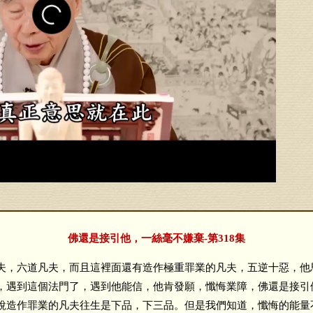
佛還是接引他，一絲毫不嫌棄-第318集
夫，六道凡夫，而且這裡面還有造作極重罪業的凡夫，五逆十惡，他
，遇到這個法門了，遇到他能信，他肯發願，懺悔業障，佛還是接引
說造作罪業的凡夫往生是下品，下三品。但是我們知道，懺悔的能量