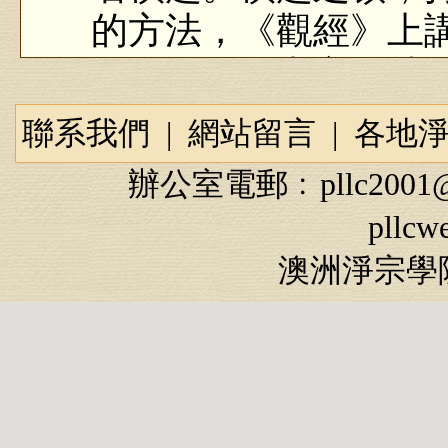
的方法，《觀經》上
是第一？頓中之頓就
一種就是持名念佛，
聯系我們
|
網站留言
|
各地
頓。「以上諸德」，
辦公室電郵﹕
pllc2001
國的古大德，「咸遵
pllcw
善導大師教誨，「判
澳洲淨宗學院
處，速是快速，「圓
滿，不但圓滿，它是
為：專中之專」，它
真、圓，「頓中之頓