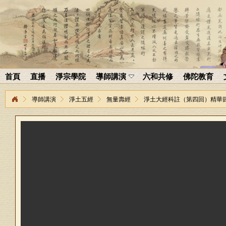
首頁
直播
淨宗學院
導師講演
六和共修
佛陀教育
導師講演
淨土五經
無量壽經
淨土大經科註（第四回）精華