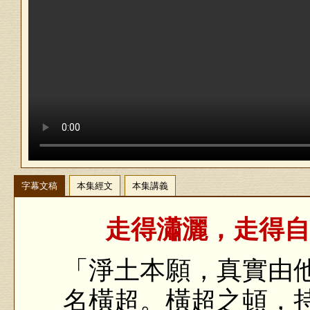
字幕文稿
本集經文
本集講義
走得瀟灑，走得自
「淨土本願，真實由
名橫超。橫超之頓，