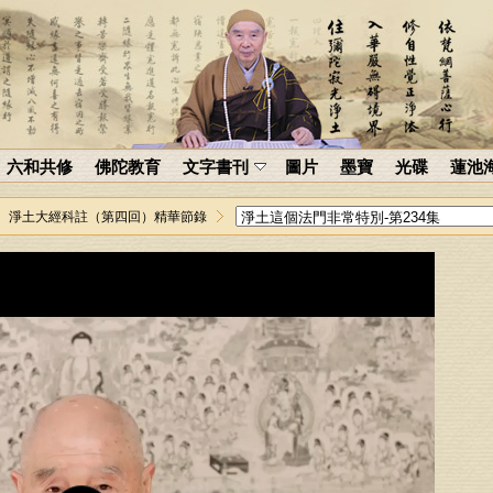
六和共修
佛陀教育
文字書刊
圖片
墨寶
光碟
蓮池
淨土大經科註（第四回）精華節錄