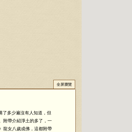
全屏瀏覽
講了多少遍沒有人知道，但
。附帶介紹淨土的多了，一
》龍女八歲成佛，這都附帶