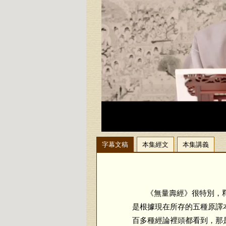
字幕文稿
本集經文
本集講義
《無量壽經》很特別，釋
是根據現在所存的五種原譯
百多種經論裡頭都看到，那