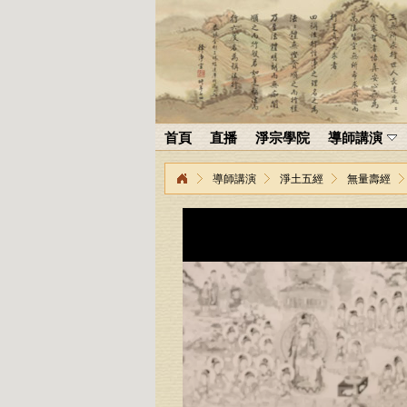
首頁
直播
淨宗學院
導師講演
導師講演
淨土五經
無量壽經