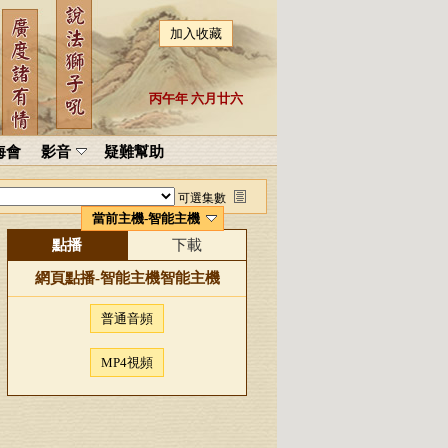
加入收藏
丙午年 六月廿六
海會
影音
疑難幫助
可選集數
當前主機-智能主機
點播
下載
網頁點播-
智能主機
智能主機
普通音頻
MP4視頻