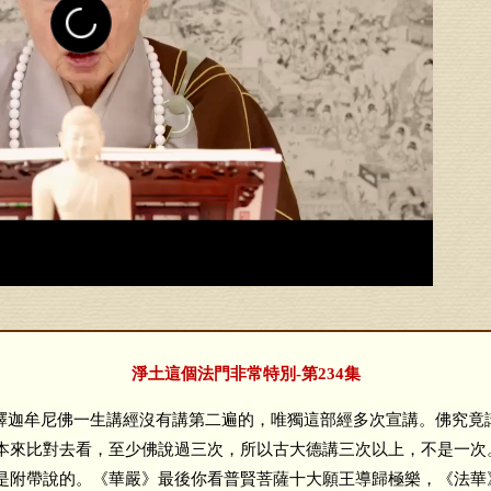
淨土這個法門非常特別-第234集
迦牟尼佛一生講經沒有講第二遍的，唯獨這部經多次宣講。佛究竟
本來比對去看，至少佛說過三次，所以古大德講三次以上，不是一次
是附帶說的。《華嚴》最後你看普賢菩薩十大願王導歸極樂，《法華