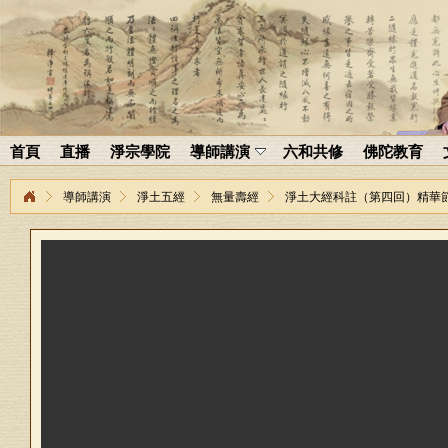
首頁
直播
淨宗學院
導師講演
六和共修
佛陀教育
導師講演
淨土五經
無量壽經
淨土大經科註（第四回）精華