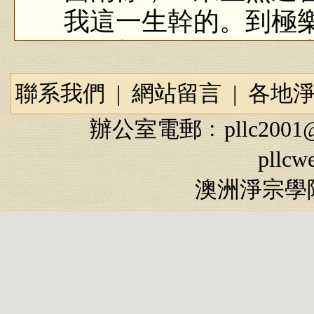
我這一生幹的。到極
無量誓願學，佛道無
圓滿。分成兩截，讓
聯系我們
|
網站留言
|
各地
海賢老和尚，你看看
辦公室電郵﹕
pllc2001
當中一部經也沒有念
pllcw
的時候師父教他的，
澳洲淨宗學院
他過人之處，超
聽話、真幹，所以他
這一句佛號，功夫成
了，理一心不亂成就