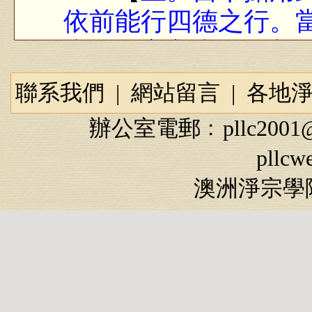
依前能行四德之行。
也。所言入者。性相
名為入也。】
聯系我們
|
網站留言
|
各地
到這裡是ㄧ段。賢
辦公室電郵﹕
pllc2001
的話來說是ㄧ篇論文
pllcw
盡。前面三段，從事
澳洲淨宗學院
是最深的哲學，為我
宙的起源，宇宙怎麼
們淨土宗的話來說，
始，淨土宗裡面講常