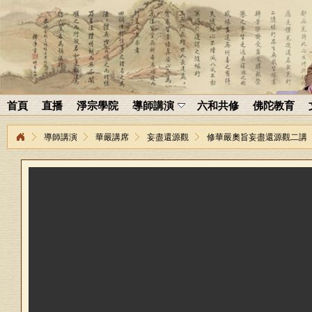
首頁
直播
淨宗學院
導師講演
六和共修
佛陀教育
導師講演
華嚴講席
妄盡還源觀
修華嚴奧旨妄盡還源觀二講