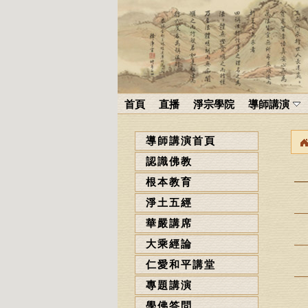
首頁
直播
淨宗學院
導師講演
導師講演首頁
認識佛教
根本教育
淨土五經
華嚴講席
大乘經論
仁愛和平講堂
專題講演
學佛答問