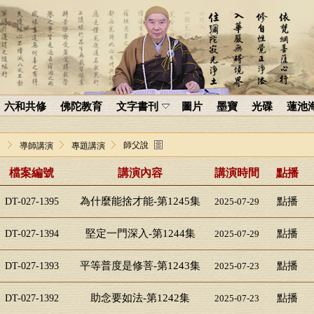
六和共修
佛陀教育
文字書刊
圖片
墨寶
光碟
蓮池
師父說
導師講演
專題講演
檔案編號
講演內容
講演時間
點播
為什麼能捨才能-第1245集
點播
DT-027-1395
2025-07-29
堅定一門深入-第1244集
點播
DT-027-1394
2025-07-29
平等普度是修菩-第1243集
點播
DT-027-1393
2025-07-23
助念要如法-第1242集
點播
DT-027-1392
2025-07-23