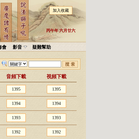
加入收藏
丙午年 六月廿六
海會
影音
疑難幫助
音頻下載
視頻下載
1395
1395
1394
1394
1393
1393
1392
1392