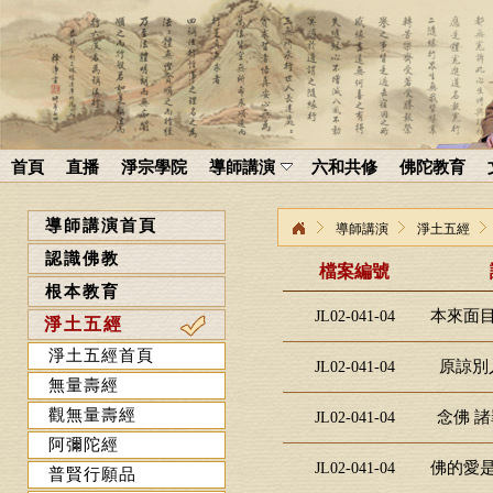
首頁
直播
淨宗學院
導師講演
六和共修
佛陀教育
導師講演首頁
導師講演
淨土五經
認識佛教
檔案編號
根本教育
本來面目
JL02-041-04
淨土五經
淨土五經首頁
原諒別人
JL02-041-04
無量壽經
觀無量壽經
念佛 諸
JL02-041-04
阿彌陀經
佛的愛是
JL02-041-04
普賢行願品