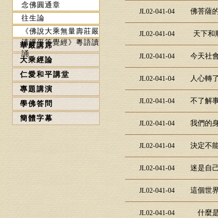
念佛圓通章
佛菩薩的
JL02-041-04
往生論
《佛說大乘無量壽莊嚴
天下和順
JL02-041-04
清淨平等覺經》粵語讀
華嚴講席
誦
今天社會
JL02-041-04
大乘經論
仁愛和平講堂
人心轉了
JL02-041-04
專題講演
不了解事
JL02-041-04
學佛答問
簡體字幕
我們的身
JL02-041-04
決定不能
JL02-041-04
迷是自己
JL02-041-04
這個世界
JL02-041-04
什麼是
JL02-041-04