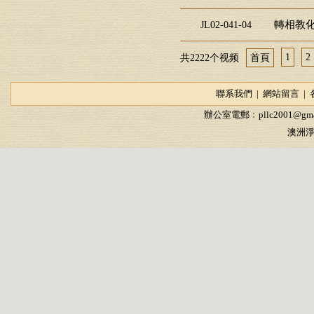
轉相教化
JL02-041-04
1
2
共2222个视频
首頁
聯系我們
|
網站留言
|
辦公室電郵﹕
pllc2001@gma
澳洲淨